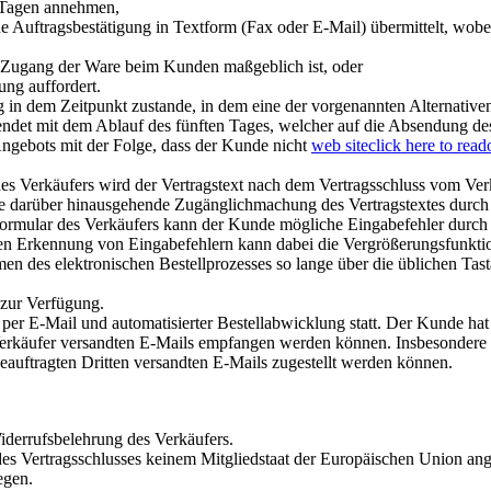
 Tagen annehmen,
ne Auftragsbestätigung in Textform (Fax oder E-Mail) übermittelt, wo
er Zugang der Ware beim Kunden maßgeblich ist, oder
ung auffordert.
 in dem Zeitpunkt zustande, in dem eine der vorgenannten Alternativen
ndet mit dem Ablauf des fünften Tages, welcher auf die Absendung de
 Angebots mit der Folge, dass der Kunde nicht
web site
click here to read
 des Verkäufers wird der Vertragstext nach dem Vertragsschluss vom 
ine darüber hinausgehende Zugänglichmachung des Vertragstextes durch 
lformular des Verkäufers kann der Kunde mögliche Eingabefehler durch
ren Erkennung von Eingabefehlern kann dabei die Vergrößerungsfunktion
 des elektronischen Bestellprozesses so lange über die üblichen Tast
 zur Verfügung.
er E-Mail und automatisierter Bestellabwicklung statt. Der Kunde hat
m Verkäufer versandten E-Mails empfangen werden können. Insbesondere
eauftragten Dritten versandten E-Mails zugestellt werden können.
iderrufsbelehrung des Verkäufers.
t des Vertragsschlusses keinem Mitgliedstaat der Europäischen Union a
egen.