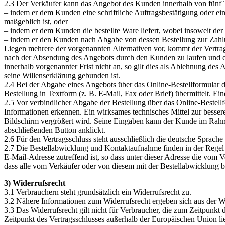
2.3 Der Verkäufer kann das Angebot des Kunden innerhalb von fünf
– indem er dem Kunden eine schriftliche Auftragsbestätigung oder ei
maßgeblich ist, oder
– indem er dem Kunden die bestellte Ware liefert, wobei insoweit d
– indem er den Kunden nach Abgabe von dessen Bestellung zur Zahl
Liegen mehrere der vorgenannten Alternativen vor, kommt der Vertrag
nach der Absendung des Angebots durch den Kunden zu laufen und e
innerhalb vorgenannter Frist nicht an, so gilt dies als Ablehnung des
seine Willenserklärung gebunden ist.
2.4 Bei der Abgabe eines Angebots über das Online-Bestellformular
Bestellung in Textform (z. B. E-Mail, Fax oder Brief) übermittelt. E
2.5 Vor verbindlicher Abgabe der Bestellung über das Online-Bestel
Informationen erkennen. Ein wirksames technisches Mittel zur besse
Bildschirm vergrößert wird. Seine Eingaben kann der Kunde im Rahmen
abschließenden Button anklickt.
2.6 Für den Vertragsschluss steht ausschließlich die deutsche Sprache
2.7 Die Bestellabwicklung und Kontaktaufnahme finden in der Regel p
E-Mail-Adresse zutreffend ist, so dass unter dieser Adresse die vo
dass alle vom Verkäufer oder von diesem mit der Bestellabwicklung b
3) Widerrufsrecht
3.1 Verbrauchern steht grundsätzlich ein Widerrufsrecht zu.
3.2 Nähere Informationen zum Widerrufsrecht ergeben sich aus der W
3.3 Das Widerrufsrecht gilt nicht für Verbraucher, die zum Zeitpunk
Zeitpunkt des Vertragsschlusses außerhalb der Europäischen Union li