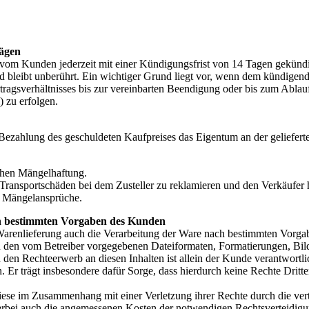
rägen
vom Kunden jederzeit mit einer Kündigungsfrist von 14 Tagen gekünd
bleibt unberührt. Ein wichtiger Grund liegt vor, wenn dem kündigende
rtragsverhältnisses bis zur vereinbarten Beendigung oder bis zum Abla
) zu erfolgen.
gen Bezahlung des geschuldeten Kaufpreises das Eigentum an der geliefert
ichen Mängelhaftung.
 Transportschäden bei dem Zusteller zu reklamieren und den Verkäufer
en Mängelansprüche.
ch bestimmten Vorgaben des Kunden
 Warenlieferung auch die Verarbeitung der Ware nach bestimmten Vorgab
 in den vom Betreiber vorgegebenen Dateiformaten, Formatierungen, Bil
den Rechteerwerb an diesen Inhalten ist allein der Kunde verantwortl
n. Er trägt insbesondere dafür Sorge, dass hierdurch keine Rechte Drit
e diese im Zusammenhang mit einer Verletzung ihrer Rechte durch die v
i auch die angemessenen Kosten der notwendigen Rechtsverteidigung e