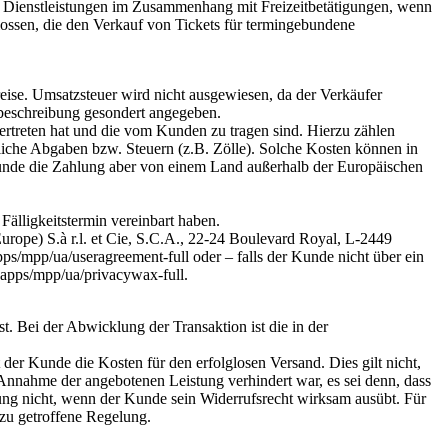
von Dienstleistungen im Zusammenhang mit Freizeitbetätigungen, wenn
hlossen, die den Verkauf von Tickets für termingebundene
eise. Umsatzsteuer wird nicht ausgewiesen, da der Verkäufer
tbeschreibung gesondert angegeben.
ertreten hat und die vom Kunden zu tragen sind. Hierzu zählen
liche Abgaben bzw. Steuern (z.B. Zölle). Solche Kosten können in
Kunde die Zahlung aber von einem Land außerhalb der Europäischen
 Fälligkeitstermin vereinbart haben.
urope) S.à r.l. et Cie, S.C.A., 22-24 Boulevard Royal, L-2449
/mpp/ua/useragreement-full oder – falls der Kunde nicht über ein
apps/mpp/ua/privacywax-full.
. Bei der Abwicklung der Transaktion ist die in der
er Kunde die Kosten für den erfolglosen Versand. Dies gilt nicht,
Annahme der angebotenen Leistung verhindert war, es sei denn, dass
dung nicht, wenn der Kunde sein Widerrufsrecht wirksam ausübt. Für
zu getroffene Regelung.