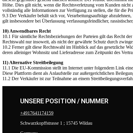
Höhe. Dies gilt nicht, wenn die Rechtsverletzung vom Kunden nicht z
vollständig alle Informationen zur Verfügung zu stellen, die für die P
9.3 Der Verkäufer behält sich vor, Verarbeitungsaufträge abzulehnen,
gilt insbesondere bei Überlassung verfassungsfeindlicher, rassistische
10) Anwendbares Recht
10.1 Für sämtliche Rechtsbeziehungen der Parteien gilt das Recht de
Rechtswahl nur insoweit, als nicht der gewährte Schutz durch zwing
10.2 Ferner gilt diese Rechtswahl im Hinblick auf das gesetzliche W
deren alleiniger Wohnsitz und Lieferadresse zum Zeitpunkt des Vertr
11) Alternative Streitbeilegung
11.1 Die EU-Kommission stellt im Internet unter folgendem Link eine 
Diese Plattform dient als Anlaufstelle zur außergerichtlichen Beilegun
11.2 Der Verkäufer ist zur Teilnahme an einem Streitbeilegungsverfahr
UNSERE POSITION / NUMMER
+4917641174159
Schwarzkopffstrasse 1 ; 15745 Wildau