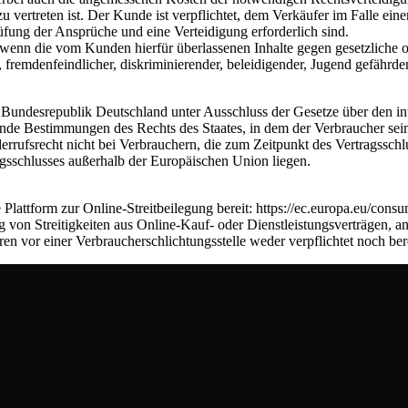
u vertreten ist. Der Kunde ist verpflichtet, dem Verkäufer im Falle e
rüfung der Ansprüche und eine Verteidigung erforderlich sind.
 wenn die vom Kunden hierfür überlassenen Inhalte gegen gesetzliche o
r, fremdenfeindlicher, diskriminierender, beleidigender, Jugend gefährd
r Bundesrepublik Deutschland unter Ausschluss der Gesetze über den in
ende Bestimmungen des Rechts des Staates, in dem der Verbraucher sei
iderrufsrecht nicht bei Verbrauchern, die zum Zeitpunkt des Vertragssc
agsschlusses außerhalb der Europäischen Union liegen.
Plattform zur Online-Streitbeilegung bereit: https://ec.europa.eu/consu
g von Streitigkeiten aus Online-Kauf- oder Dienstleistungsverträgen, an 
en vor einer Verbraucherschlichtungsstelle weder verpflichtet noch bere