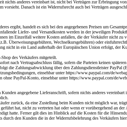
t nichts anderes vereinbart ist, nicht bei Verträgen zur Erbringung 
um vorsieht. Danach ist ein Widerrufsrecht auch bei Verträgen ausgesc
nderes ergibt, handelt es sich bei den angegebenen Preisen um Gesamtpr
anfallende Liefer- und Versandkosten werden in der jeweiligen Produk
en im Einzelfall weitere Kosten anfallen, die der Verkäufer nicht zu v
e (z.B. Überweisungsgebühren, Wechselkursgebühren) oder einfuhrrecht
ung nicht in ein Land außerhalb der Europäischen Union erfolgt, der 
hop des Verkäufers mitgeteilt.
fort nach Vertragsabschluss fällig, sofern die Parteien keinen späteren
folgt die Zahlungsabwicklung über den Zahlungsdienstleister PayPal (E
zungsbedingungen, einsehbar unter https://www.paypal.com/de/webapps
n ohne PayPal-Konto, einsehbar unter https://www.paypal.com/de/web
nden angegebene Lieferanschrift, sofern nichts anderes vereinbart ist
lich.
ufer zurück, da eine Zustellung beim Kunden nicht möglich war, trägt d
führt hat, nicht zu vertreten hat oder wenn er vorübergehend an der 
digt hatte. Ferner gilt dies im Hinblick auf die Kosten für die Hinsen
s durch den Kunden die in der Widerrufsbelehrung des Verkäufers hier