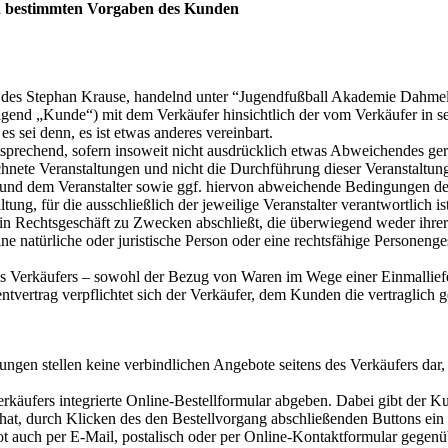
ch bestimmten Vorgaben des Kunden
s Stephan Krause, handelnd unter “Jugendfußball Akademie Dahmeland”
gend „Kunde“) mit dem Verkäufer hinsichtlich der vom Verkäufer in se
sei denn, es ist etwas anderes vereinbart.
tsprechend, sofern insoweit nicht ausdrücklich etwas Abweichendes gere
chnete Veranstaltungen und nicht die Durchführung dieser Veranstaltun
d dem Veranstalter sowie ggf. hiervon abweichende Bedingungen des Ve
ung, für die ausschließlich der jeweilige Veranstalter verantwortlich ist
ein Rechtsgeschäft zu Zwecken abschließt, die überwiegend weder ihrer
natürliche oder juristische Person oder eine rechtsfähige Personenges
es Verkäufers – sowohl der Bezug von Waren im Wege einer Einmallie
rtrag verpflichtet sich der Verkäufer, dem Kunden die vertraglich ges
ngen stellen keine verbindlichen Angebote seitens des Verkäufers dar
käufers integrierte Online-Bestellformular abgeben. Dabei gibt der K
hat, durch Klicken des den Bestellvorgang abschließenden Buttons ein 
 auch per E-Mail, postalisch oder per Online-Kontaktformular gegen