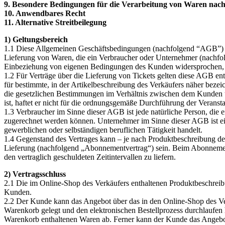
9. Besondere Bedingungen für die Verarbeitung von Waren na
10. Anwendbares Recht
11. Alternative Streitbeilegung
1) Geltungsbereich
1.1 Diese Allgemeinen Geschäftsbedingungen (nachfolgend “AGB”) de
Lieferung von Waren, die ein Verbraucher oder Unternehmer (nachfol
Einbeziehung von eigenen Bedingungen des Kunden widersprochen, es 
1.2 Für Verträge über die Lieferung von Tickets gelten diese AGB en
für bestimmte, in der Artikelbeschreibung des Verkäufers näher bezei
die gesetzlichen Bestimmungen im Verhältnis zwischen dem Kunden un
ist, haftet er nicht für die ordnungsgemäße Durchführung der Veranstalt
1.3 Verbraucher im Sinne dieser AGB ist jede natürliche Person, die 
zugerechnet werden können. Unternehmer im Sinne dieser AGB ist eine 
gewerblichen oder selbständigen beruflichen Tätigkeit handelt.
1.4 Gegenstand des Vertrages kann – je nach Produktbeschreibung d
Lieferung (nachfolgend „Abonnementvertrag“) sein. Beim Abonnementve
den vertraglich geschuldeten Zeitintervallen zu liefern.
2) Vertragsschluss
2.1 Die im Online-Shop des Verkäufers enthaltenen Produktbeschreibu
Kunden.
2.2 Der Kunde kann das Angebot über das in den Online-Shop des Ver
Warenkorb gelegt und den elektronischen Bestellprozess durchlaufen 
Warenkorb enthaltenen Waren ab. Ferner kann der Kunde das Angebot