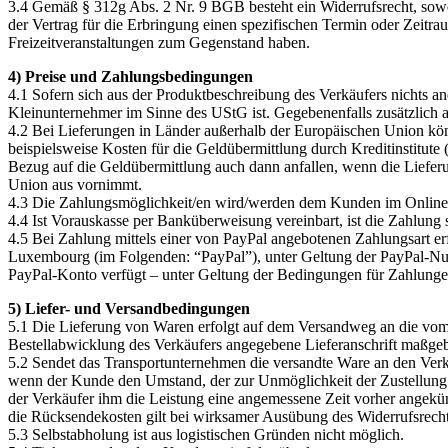
3.4 Gemäß § 312g Abs. 2 Nr. 9 BGB besteht ein Widerrufsrecht, sowei
der Vertrag für die Erbringung einen spezifischen Termin oder Zeitra
Freizeitveranstaltungen zum Gegenstand haben.
4) Preise und Zahlungsbedingungen
4.1 Sofern sich aus der Produktbeschreibung des Verkäufers nichts a
Kleinunternehmer im Sinne des UStG ist. Gegebenenfalls zusätzlich 
4.2 Bei Lieferungen in Länder außerhalb der Europäischen Union könn
beispielsweise Kosten für die Geldübermittlung durch Kreditinstitut
Bezug auf die Geldübermittlung auch dann anfallen, wenn die Liefer
Union aus vornimmt.
4.3 Die Zahlungsmöglichkeit/en wird/werden dem Kunden im Online-S
4.4 Ist Vorauskasse per Banküberweisung vereinbart, ist die Zahlung so
4.5 Bei Zahlung mittels einer von PayPal angebotenen Zahlungsart er
Luxembourg (im Folgenden: “PayPal”), unter Geltung der PayPal-Nut
PayPal-Konto verfügt – unter Geltung der Bedingungen für Zahlunge
5) Liefer- und Versandbedingungen
5.1 Die Lieferung von Waren erfolgt auf dem Versandweg an die vom Ku
Bestellabwicklung des Verkäufers angegebene Lieferanschrift maßgeb
5.2 Sendet das Transportunternehmen die versandte Ware an den Verkä
wenn der Kunde den Umstand, der zur Unmöglichkeit der Zustellung ge
der Verkäufer ihm die Leistung eine angemessene Zeit vorher angekün
die Rücksendekosten gilt bei wirksamer Ausübung des Widerrufsrecht
5.3 Selbstabholung ist aus logistischen Gründen nicht möglich.