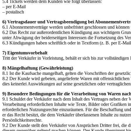
5.4 Tickets werden dem Kunden wie folgt überlassen:
– per E-Mail
– postalisch
6) Vertragsdauer und Vertragsbeendigung bei Abonnementvert
6.1 Abonnementverträge werden unbefristet geschlossen und können 
6.2 Das Recht zur außerordentlichen Kündigung aus wichtigem Grund 
unter Abwägung der beiderseitigen Interessen die Fortsetzung des Ve
6.3 Kündigungen haben schriftlich oder in Textform (z. B. per E-Mail
7) Eigentumsvorbehalt
Tritt der Verkäufer in Vorleistung, behält er sich bis zur vollständi
8) Mängelhaftung (Gewährleistung)
8.1 Ist die Kaufsache mangelhaft, gelten die Vorschriften der gesetzl
8.2 Der Kunde wird gebeten, angelieferte Waren mit offensichtlichen
dies keinerlei Auswirkungen auf seine gesetzlichen oder vertraglich
9) Besondere Bedingungen für die Verarbeitung von Waren na
9.1 Schuldet der Verkäufer nach dem Inhalt des Vertrages neben der
Verarbeitung erforderlichen Inhalte wie Texte, Bilder oder Grafiken
erforderlichen Nutzungsrechte einzuräumen. Für die Beschaffung und 
er das Recht besitzt, die dem Verkäufer überlassenen Inhalte zu nutze
Persönlichkeitsrechte.
9.2 Der Kunde stellt den Verkäufer von Ansprüchen Dritter frei, di
diesem gegenüber geltend machen können. Der Kunde übernimmt hierbe